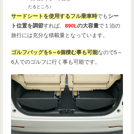
たるところ）
サードシートを使用するフル乗車時
でも
シー
ト位置を調節
すれば、
890L
の大容量
で１泊の
旅行には充分な積載量となっています。
ゴルフバッグを5～6個積む事も可能
なので5～
6人でのゴルフに行く事も可能です。