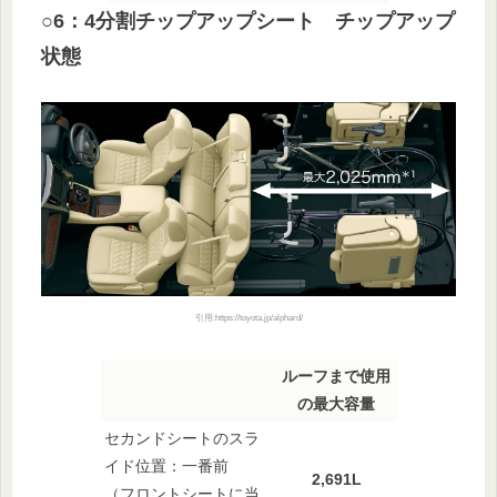
○6：4分割チップアップシート チップアップ
状態
引用:https://toyota.jp/alphard/
ルーフまで使用
の最大容量
セカンドシートのスラ
イド位置：一番前
2,691L
（フロントシートに当