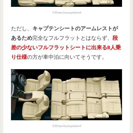
引用:https://toyota.jp/alphard/
ただし、
キャプテンシートのアームレストが
あるため
完全なフルフラットとはならず、
段
差の少ないフルフラットシートに出来る8人乗
り仕様
の方が車中泊に向いてそうです。
引用:https://toyota.jp/alphard/