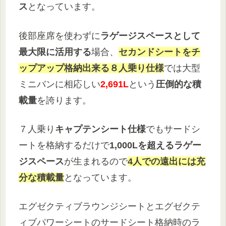
ス
となっています。
後部座席を使わずに
ラゲージスペースとして
最大限に活用する
場合、
セカンドシートをチ
ップアップ格納出来る８人乗り仕様
では大型
ミニバンに相応しい
2,691L
という
圧倒的な積
載量
を誇ります。
７人乗り
キャプテンシート仕様
でもサードシ
ートを格納するだけで
1,000Lを超えるラゲー
ジスペース
が生まれるので
4人での遠出には充
分な積載量
となっています。
エグゼクティブラウンジシートとエグゼクテ
ィブパワーシートのサードシート格納時のラ