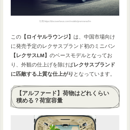
引用:https://discoverlexus.com/models/premieres/lm
この
【ロイヤルラウンジ】
は、中国市場向け
に発売予定のレクサスブランド初のミニバン
【レクサスLM】
のベースモデルとなってお
り、外観の仕上げを除けば
レクサスブランド
に匹敵する上質な仕上がり
となっています。
【アルファード】荷物はどれくらい
積める？荷室容量