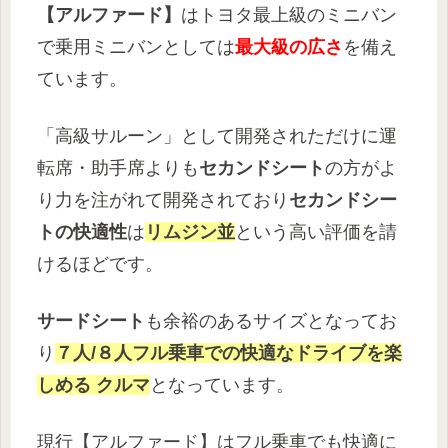
【アルファード】
はトヨタ最上級のミニバン
で乗用ミニバンとしては
最大級の広さ
を備え
ています。
「高級サルーン」として開発されただけに運
転席・助手席よりも
セカンドシート
の方がよ
り力を注がれて開発されており
セカンドシー
トの快適性
は
リムジン並
という高い評価を請
けるほどです。
サードシート
も余裕のあるサイズとなってお
り
７人/８人フル乗車での快適なドライブを楽
しめる クルマ
となっています。
現行【アルファード】はフル乗車でも快適に