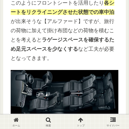
このようにフロントシートを活用したり
各シ
ートをリクライニングさせた状態での車中泊
が出来そうな【アルファード】ですが、旅行
の荷物に加えて掛け布団などの荷物を積むこ
とを考えると
ラゲージスペースを確保するた
め足元スペースを少なくする
など工夫が必要
となってきます。
引用:https://toyota.jp/alphard/
ホーム
検索
トップ
サイドバー