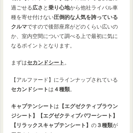
過ごせる
広さ
と
乗り心地
から他社ライバル車
種を寄せ付けない
圧倒的な人気を誇っている
クルマ
ですので後部座席がどのくらい広いの
か、室内空間について調べる上で最初に気に
なるポイントとなります。
まずは
セカンドシート
。
【アルファード】にラインナップされている
セカンドシート
は
４種類
。
キャプテンシート
は
【エグゼクティブラウン
ジシート】【エグゼクティブパワーシート】
【リラックスキャプテンシート】
の
３種類
が