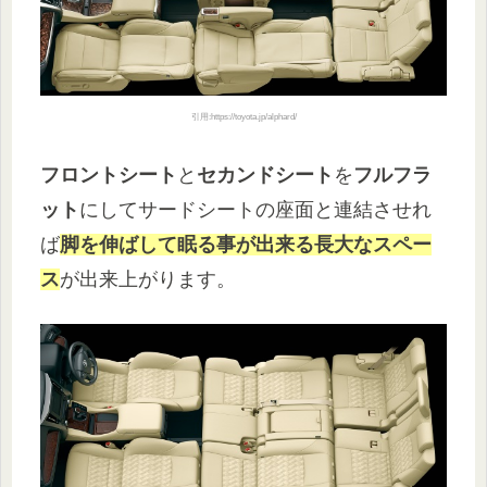
引用:https://toyota.jp/alphard/
フロントシート
と
セカンドシート
を
フルフラ
ット
にしてサードシートの座面と連結させれ
ば
脚を伸ばして眠る事が出来る長大なスペー
ス
が出来上がります。