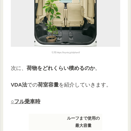
引用:https://toyota.jp/alphard/
次に、
荷物をどれくらい積めるのか
。
VDA法
での
荷室容量
を紹介していきます。
○フル乗車時
ルーフまで使用の
最大容量