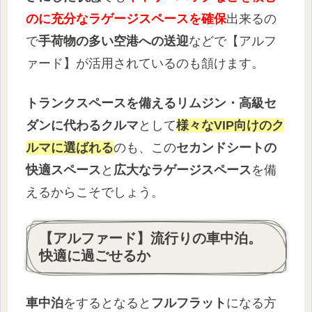
のに充分なラゲージスペースを確保
出来るの
で
手荷物の多い空港への送迎
などで【アルフ
ァード】が活用されているのも頷けます。
トランクスペースを備えるリムジン・高級セ
ダンに代わるクルマ
として
様々なVIP向けのク
ルマに選ばれる
のも、この
セカンドシートの
快適スペース
と
広大なラゲージスペース
を備
えるからこそでしょう。
【アルファード】流行りの車中泊。
快適に過ごせるか
車中泊
をするとなると
フルフラット
になる方