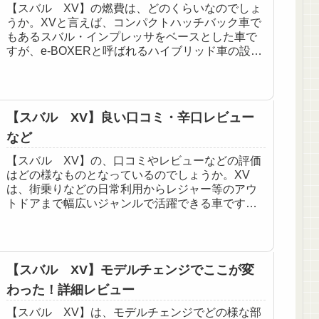
【スバル XV】の燃費は、どのくらいなのでしょ
うか。XVと言えば、コンパクトハッチバック車で
もあるスバル・インプレッサをベースとした車で
すが、e-BOXERと呼ばれるハイブリッド車の設定
も行われているため、燃費や走行性能はどうなっ
ているのか...
【スバル XV】良い口コミ・辛口レビュー
など
【スバル XV】の、口コミやレビューなどの評価
はどの様なものとなっているのでしょうか。XV
は、街乗りなどの日常利用からレジャー等のアウ
トドアまで幅広いジャンルで活躍できる車です
が、実際にはどの様な評価を受けているのか気に
なっていると言う方は...
【スバル XV】モデルチェンジでここが変
わった！詳細レビュー
【スバル XV】は、モデルチェンジでどの様な部