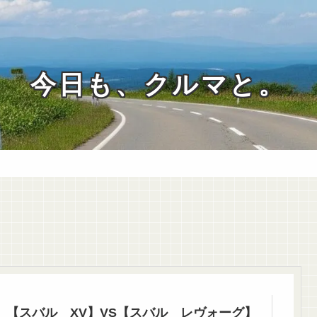
今日も、クルマと。
【スバル XV】VS【スバル レヴォーグ】