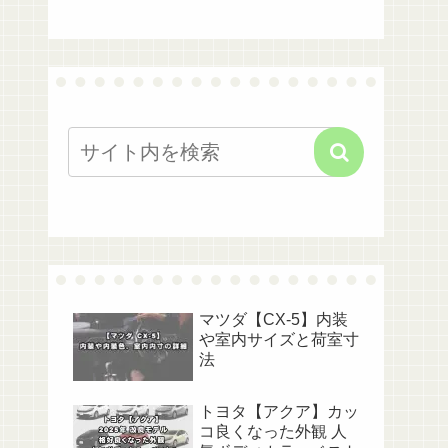
マツダ【CX-5】内装
や室内サイズと荷室寸
法
トヨタ【アクア】カッ
コ良くなった外観 人