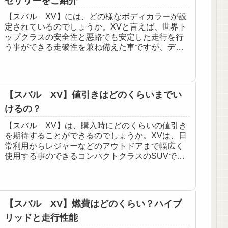
セサリーをご紹介
【スバル XV】には、どの様なボディカラーが設
定されているのでしょうか。XVと言えば、世界ト
ップクラスの安全性と悪路でも安定した走行を行
う事ができる走破性を兼ね備えた車ですが、デザ
イン性も高評価を得ており街中の景色にも溶け込
む都会派SUVと...
【スバル XV】値引きはどのくらいまでい
けるの？
【スバル XV】は、購入時にどのくらいの値引き
を期待することができるのでしょうか。XVは、日
常利用からレジャーなどのアウトドアまで幅広く
使用する事のできるコンパクトクラスのSUVです
が現在、購入を検討していると言う方の中には購
入時にどれくら...
【スバル XV】燃費はどのくらい？ハイブ
リッドと走行性能