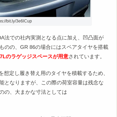
//bit.ly/3e6lCup
DA法での社内実測となる点に加え、凹凸面が
のの、GR 86の場合にはスペアタイヤを搭載
37Lのラゲッジスペースが用意
されています。
行を想定し履き替え用のタイヤを積載するため、
能となりますが、この際の荷室容量は残念な
ものの、大まかな寸法としては