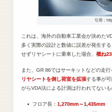
引用：https:
これは、海外の自動車工業会が決めたV
多く実際の設計と数値に誤差が発生するも
せずリヤシートに乗車した場合、
概ね2
また、GR 86ではサーキットなどの走
リヤシートを倒し荷室を拡張
する事が可
がらVDA法による計測は行われてない
フロア長：
1
,270mm～1,435mm