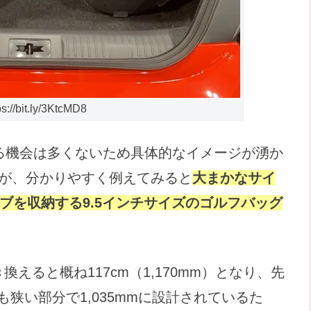
//bit.ly/3KtcMD8
る機会は多くないため具体的なイメージが湧か
が、分かりやすく例えてみると
大まかなサイ
ブを収納する9.5インチサイズのゴルフバッグ
えると概ね117cm（1,170mm）となり、先
も狭い部分で1,035mmに設計されているた