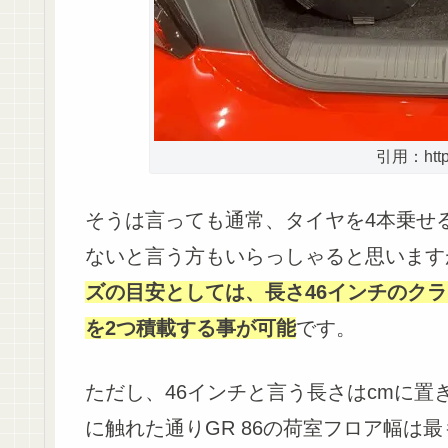
引用：https:
そうは言っても通常、タイヤを4本乗せ
ないと言う方もいらっしゃると思います
ズの目安としては、長さ46インチのクラ
を2つ積載する事が可能
です。
ただし、46インチと言う長さはcmに置き換
に触れた通りGR 86の荷室フロア幅は最