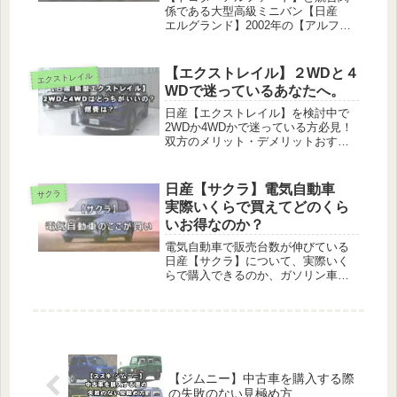
係である大型高級ミニバン【日産
エルグランド】2002年の【アルファ
ード】発売開始以来、【エルグラン
ド】は常に比較対象となり続けてい
ます。スペックが似通っている【ア
【エクストレイル】２WDと４
エクストレイル
ルファード】と【エルグランド】、
WDで迷っているあなたへ。
トヨタと日産...
日産【エクストレイル】を検討中で
2WDか4WDかで迷っている方必見！
双方のメリット・デメリットおすす
めの理由など参考になる情報をたく
さんご提供しています!
日産【サクラ】電気自動車
サクラ
実際いくらで買えてどのくら
いお得なのか？
電気自動車で販売台数が伸びている
日産【サクラ】について、実際いく
らで購入できるのか、ガソリン車と
比べてどのくらいお得なのかを検証
しています。今後電気自動車が普及
してくるのかや豊富なボディカラー
についても紹介しています。
【ジムニー】中古車を購入する際
の失敗のない見極め方