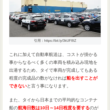
引用：https://bit.ly/3kUF8IZ
これに加えて自動車航送は、コストが掛かる
事からなるべく多くの車両を積み込み現地を
出港するため、タイで車両が完成してもある
程度の完成品の数がなければ
船を出すことが
できない
と言う事になります。
また、タイから日本までの平均的なコンテナ
船の
航海日数は10日～14日程度を要する
のが