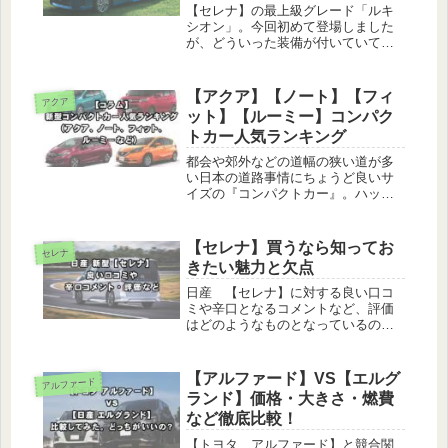
【セレナ】の最上級グレード「ルキ
シオン」。今回初めて登場しました
が、どういった装備が付いていて、
果たしてお得なのでしょうか？他の
グレードとの比較もありセレナを検
討中の方必見の内容でお届けしま
【アクア】【ノート】【フィ
アクア
す！
ット】【ルーミー】コンパク
トカー人気ランキング
都会や郊外などの道幅の狭い道が多
い日本の道路事情にちょうど良いサ
イズの『コンパクトカー』。ハッチ
バックが主流となっていますが、最
近では軽自動車と同じくトールワゴ
ンも登場するなど選択肢が増えてい
【セレナ】買うなら知ってお
セレナ
ます。小回りなど使い勝手の良さが
きたい魅力と欠点
魅力的なコンパク...
日産 【セレナ】に対する良い口コ
ミや辛口となるコメントなど、評価
はどのようなものとなっているので
しょうか。2022年12月に待望のフル
モデルチェンジが行われたセレナで
すが、競争の激しいミドルクラスミ
【アルファード】VS【エルグ
アルファード
ニバン車の中でも最後に登場する車
ランド】価格・大きさ・燃費
種と言うこ...
など徹底比較！
【トヨタ アルファード】と競合関