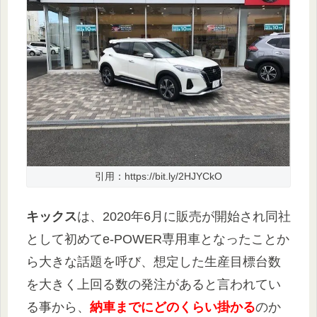
引用：https://bit.ly/2HJYCkO
キックス
は、2020年6月に販売が開始され同社
として初めてe-POWER専用車となったことか
ら大きな話題を呼び、想定した生産目標台数
を大きく上回る数の発注があると言われてい
る事から、
納車までにどのくらい掛かる
のか