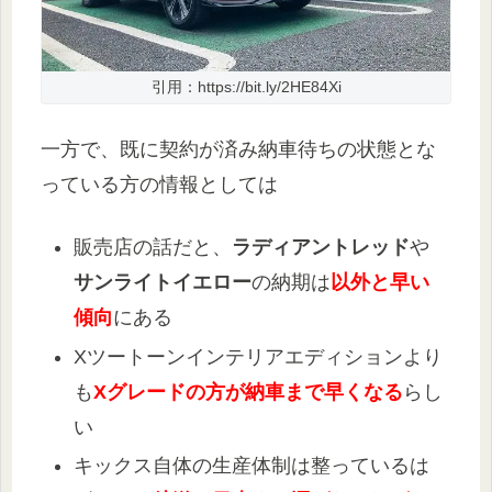
引用：https://bit.ly/2HE84Xi
一方で、既に契約が済み納車待ちの状態とな
っている方の情報としては
販売店の話だと、
ラディアントレッド
や
サンライトイエロー
の納期は
以外と早い
傾向
にある
Xツートーンインテリアエディションより
も
Xグレードの方が納車まで早くなる
らし
い
キックス自体の生産体制は整っているは