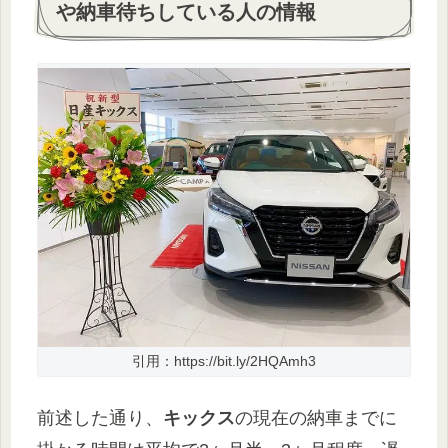
や納車待ちしている人の情報
引用：https://bit.ly/2HQAmh3
前述した通り、
キックス
の現在の納車までに