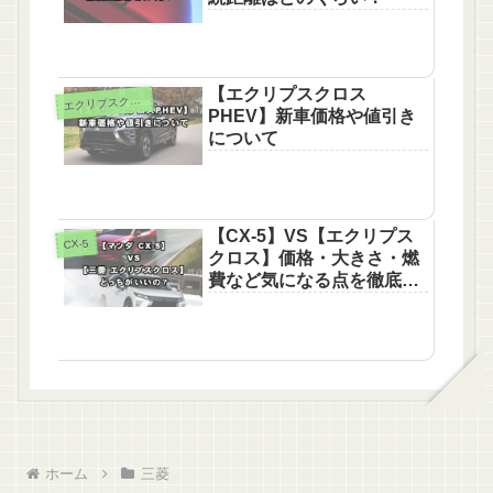
【エクリプスクロス
エ
クリプスクロス
PHEV】新車価格や値引き
について
【CX-5】VS【エクリプス
CX-5
クロス】価格・大きさ・燃
費など気になる点を徹底比
較！
ホーム
三菱