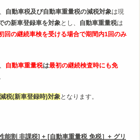
、
自動車税及び自動車重量税の減税対象
は現
日までの新車登録車を対象
とし、
自動車重量税
は
初回の継続車検を受ける場合で期間内1回のみ
、
自動車重量税
は
最初の継続検査時にも免
。
減税(新車登録時)対象
となります。
割 非課税] + [自動車重量税 免税］+ グリ