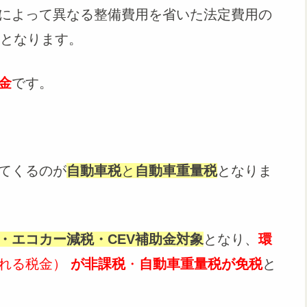
によって異なる整備費用を省いた法定費用の
となります。
金
です。
てくるのが
自動車税
と
自動車重量税
となりま
・エコカー減税・CEV補助金対象
となり、
環
される税金）
が非課税
・
自動車重量税が免税
と