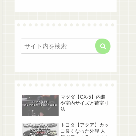
マツダ【CX-5】内装
や室内サイズと荷室寸
法
トヨタ【アクア】カッ
コ良くなった外観 人