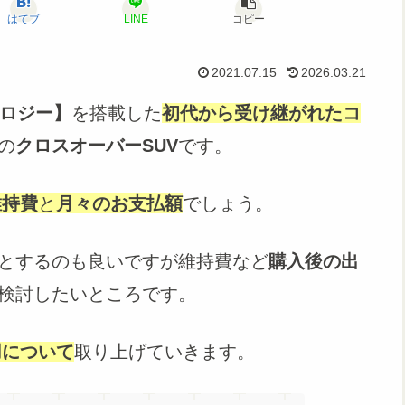
はてブ
LINE
コピー
2021.07.15
2026.03.21
ノロジー】
を搭載した
初代から受け継がれたコ
の
クロスオーバーSUV
です。
維持費
と
月々のお支払額
でしょう。
とするのも良いですが維持費など
購入後の出
検討したいところです。
用について
取り上げていきます。