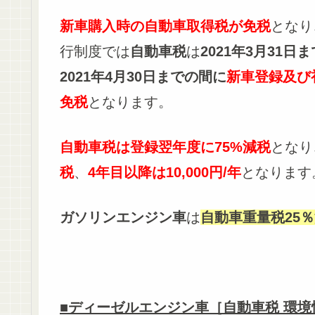
新車購入時の自動車取得税が免税
となり
行制度では
自動車税
は
2021年3月31
2021年4月30日までの間に
新車登録及び
免税
となります。
自動車税は登録翌年度に75%減税
となり
税
、
4年目以降は10,000円/年
となります
ガソリンエンジン車
は
自動車重量税25％
■ディーゼルエンジン車［自動車税 環境性能