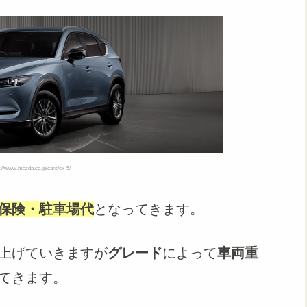
/www.mazda.co.jp/cars/cx-5/
保険・駐車場代
となってきます。
上げていきますが
グレード
によって
車両重
てきます。