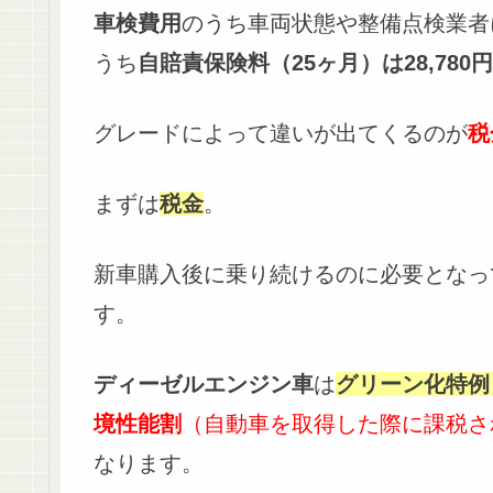
車検費用
のうち車両状態や整備点検業者
うち
自賠責保険料（25ヶ月）は
28,780円
グレードによって違いが出てくるのが
税
まずは
税金
。
新車購入後に乗り続けるのに必要となっ
す。
ディーゼルエンジン車
は
グリーン化特例
境性能割
（自動車を取得した際に課税
なります。