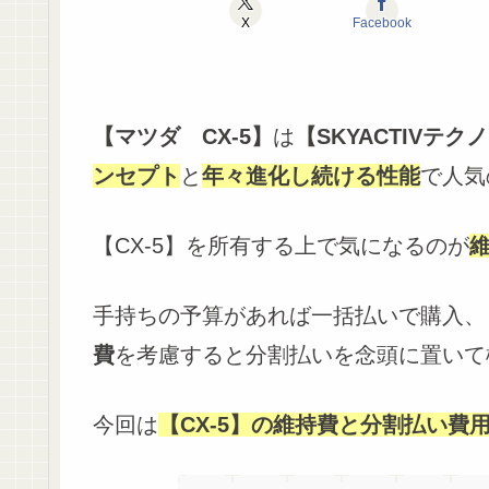
X
Facebook
【マツダ CX-5】
は
【SKYACTIVテク
ンセプト
と
年々進化し続ける性能
で人気
【CX-5】を所有する上で気になるのが
手持ちの予算があれば一括払いで購入、
費
を考慮すると分割払いを念頭に置いて
今回は
【CX-5】の維持費と分割払い費