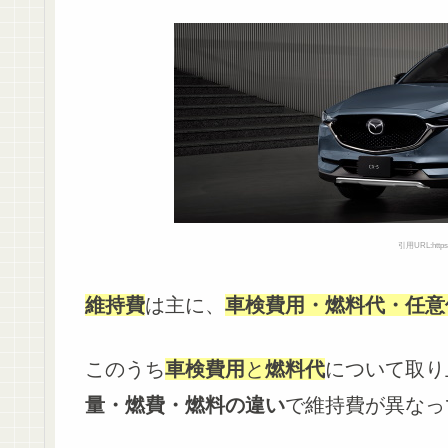
引用URL:https:/
維持費
は主に、
車検費用・燃料代・任意
このうち
車検費用
と
燃料代
について取り
量・燃費・燃料の違い
で維持費が異なっ