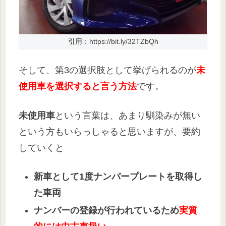
引用：https://bit.ly/32TZbQh
そして、第3の選択肢として挙げられるのが
未
使用車を選択すると言う方法
です。
未使用車
という言葉は、あまり馴染みが無い
という方もいらっしゃると思いますが、要約
していくと
新車として1度ナンバープレートを取得し
た車両
ナンバーの登録が行われているため
実質