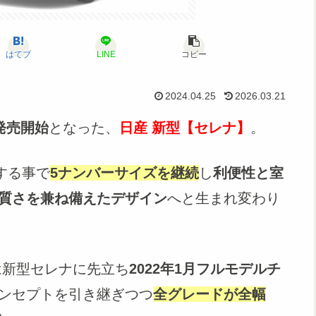
はてブ
LINE
コピー
2024.04.25
2026.03.21
り発売開始
となった、
日産 新型【セレナ】
。
する事で
5ナンバーサイズを継続
し
利便性と室
質さを兼ね備えたデザイン
へと生まれ変わり
は新型セレナに先立ち
2022年1月フルモデルチ
ンセプトを引き継ぎつつ
全グレードが全幅