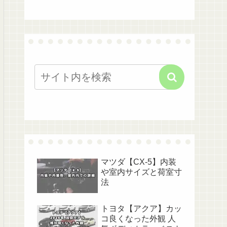
マツダ【CX-5】内装
や室内サイズと荷室寸
法
トヨタ【アクア】カッ
コ良くなった外観 人