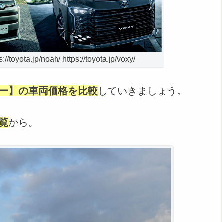
//toyota.jp/noah/ https://toyota.jp/voxy/
ー】の車両価格を比較
していきましょう。
覧
から。