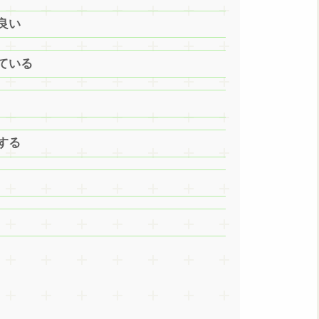
良い
れている
する