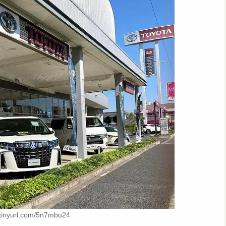
tinyurl.com/5n7mbu24