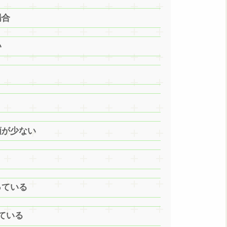
場合
い
額が少ない
っている
している