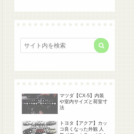
マツダ【CX-5】内装
や室内サイズと荷室寸
法
トヨタ【アクア】カッ
コ良くなった外観 人