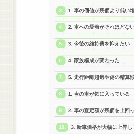
1. 車の価値が残価より低い
2. 車への愛着がそれほどな
3. 今後の維持費を抑えたい
4. 家族構成が変わった
5. 走行距離超過や傷の精算
1. 今の車が気に入っている
2. 車の査定額が残価を上回
3. 新車価格が大幅に上昇