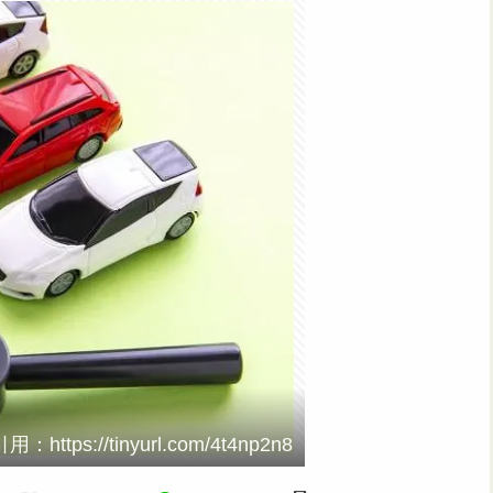
引用：https://tinyurl.com/4t4np2n8